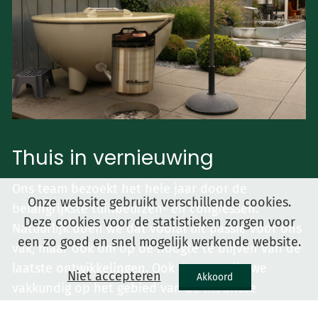
Thuis in vernieuwing
Ons team bezoekt het hele jaar door de
Onze website gebruikt verschillende cookies.
belangrijkste tuinbeurzen- en congressen.
Deze cookies voor de statistieken zorgen voor
Natuurlijk doen we dat vooral uit passie voor ons
een zo goed en snel mogelijk werkende website.
vak, maar ook om op de hoogte te blijven van de
laatste ontwikkelingen. Ook daarom zijn we
Niet accepteren
Akkoord
vakkundig op het gebied van de nieuwste
materialen - duurzaam eiken- en Douglashout